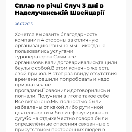
Сплав по річці Случ 3 дні в
Надслучанській Швейцарії
06.07.2015
Хочется выразить благодарность
компании 4 стороны за отличную
организацию.Раньше мы никогда не
пользовались услугами
туроператоров.Сами всё
организовывали,договаривались,тащили
баулы с собой.В этом конечно же есть
свой прикол. В этот раз ввиду отсутствия
времени решили попробовать и надо
признаться не
прогадали.Позвонили,договорились и
погнали. Получили в итоге такое себе
Всё включено.Мы полностью были
избавлены от какой либо рутинной
деятельности и были сфокусированы
сугубо на отдыхе.Честно говоря были
определённые опасения связанные с
присутствием посторонних людей в