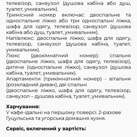
телевізор, санвузол (душова кабіна або душ,
туалет, умивальник).
Тримісний номер включає: двоспальне та
односпальне ліжко або три односпальні ліжка,
шафа для одягу, телевізор, санвузол (душова
кабіна або душ, туалет, умивальник).
Напівлюкс: двоспальне ліжко, шафа для одягу,
телевізор, санвузол (душова кабіна, туалет,
умивальник).
Люкс (двокімнатний номер): спальня
(двоспальне ліжко, шафа для одягу, телевізор),
дитяче (односпальне ліжко), санвузол (душова
кабіна, туалет, умивальник).
Апартаменти (трикімнатний номер) - вітальня
(розкладний диван), дві спальні
(двоспальне ліжко, шафа для одягу, телевізор,
санвузол – душова кабіна, туалет, умивальник).
Харчування:
У кафе-їдальні на першому поверсі. 2-разове
Гуцульська та угорська домашня кухня.
Сервіс, включений у вартість: