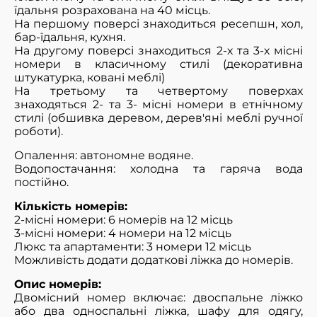
їдальня розрахована на 40 місць.
На першому поверсі знаходиться ресепшн, хол,
бар-їдальня, кухня.
На другому поверсі знаходиться 2-х та 3-х місні
номери в класичному стилі (декоративна
штукатурка, ковані меблі)
На третьому та четвертому поверхах
знаходяться 2- та 3- місні номери в етнічному
стилі (обшивка деревом, дерев'яні меблі ручної
роботи).
Опалення: автономне водяне.
Водопостачання: холодна та гаряча вода
постійно.
Кількість номерів:
2-місні номери: 6 номерів на 12 місць
3-місні номери: 4 номери на 12 місць
Люкс та апартаменти: 3 номери 12 місць
Можливість додати додаткові ліжка до номерів.
Опис номерів:
Двомісний номер включає: двоспальне ліжко
або два односпальні ліжка, шафу для одягу,