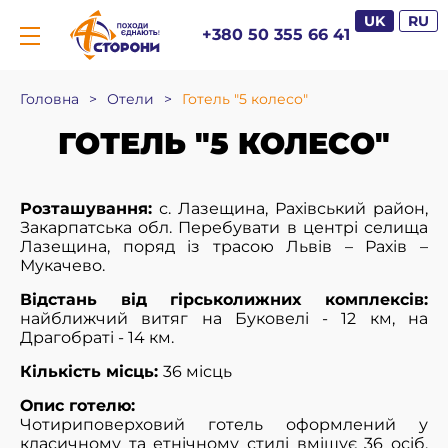
UK
RU
+380 50 355 66 41
Головна
>
Отели
>
Готель "5 колесо"
ГОТЕЛЬ "5 КОЛЕСО"
Розташування:
с. Лазещина, Рахівський район,
Закарпатська обл. Перебувати в центрі селища
Лазещина, поряд із трасою Львів – Рахів –
Мукачево.
Відстань від гірськолижних комплексів:
найближчий витяг на Буковелі - 12 км, на
Драгобраті - 14 км.
Кількість місць:
36 місць
Опис готелю:
Чотириповерховий готель оформлений у
класичному та етнічному стилі вміщує 36 осіб,