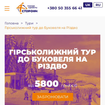
UK
RU
+380 50 355 66 41
Головна
>
Тури
>
Гірськолижний тур до Буковеля на Різдво
ГІРСЬКОЛИЖНИЙ ТУР
ДО БУКОВЕЛЯ НА
РІЗДВО
5800
від
грн/осіб
ЗАБРОНЮВАТИ