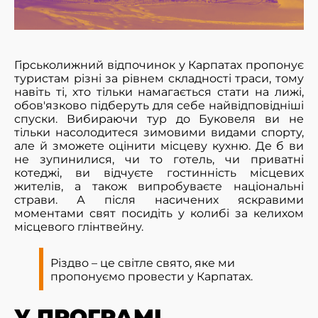
Гірськолижний відпочинок у Карпатах пропонує
туристам різні за рівнем складності траси, тому
навіть ті, хто тільки намагається стати на лижі,
обов'язково підберуть для себе найвідповідніші
спуски. Вибираючи тур до Буковеля ви не
тільки насолодитеся зимовими видами спорту,
але й зможете оцінити місцеву кухню. Де б ви
не зупинилися, чи то готель, чи приватні
котеджі, ви відчуєте гостинність місцевих
жителів, а також випробуваєте національні
страви. А після насичених яскравими
моментами свят посидіть у колибі за келихом
місцевого глінтвейну.
Різдво – це світле свято, яке ми
пропонуємо провести у Карпатах.
У ПРОГРАМІ