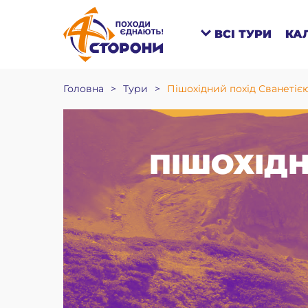
ВСІ ТУРИ
КА
Головна
>
Тури
>
Пішохідний похід Сванетією
ПІШОХІДН