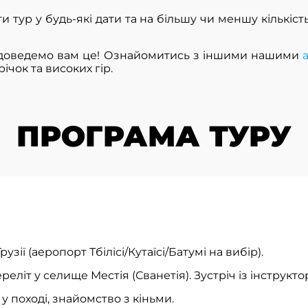
и тур у будь-які дати та на більшу чи меншу кількіст
 доведемо вам це! Ознайомитись з іншими нашими
чок та високих гір.
ПРОГРАМА ТУРУ
рузії (аеропорт Тбілісі/Кутаїсі/Батумі на вибір).
реліт у селище Местія (Сванетія). Зустріч із інструкто
 у поході, знайомство з кіньми.