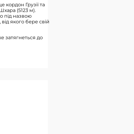
е кордон Грузії та
хара (5123 м).
о під назвою
 від якого бере свій
ке затягнеться до