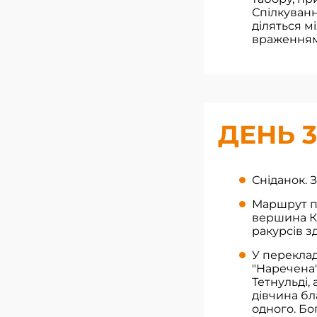
Спілкуванн
діляться 
враженням
ДЕНЬ 3
Сніданок. 
Маршрут пр
вершина Ка
ракурсів з
У переклад
"Наречена"
Тетнульді,
дівчина бл
одного. Бо