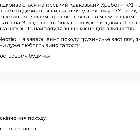
ідкриваються на гірський Кавказький Хребет (ГКХ) – ц
ед вами відкриється вид на шосту вершину ГКХ – гору Ш
частиною 13 кілометрового гірського масиву відомог
ка стіна. З південного боку стіни йде льодовик Шхара,
чка Інгурі. Це найпопулярніше місце для альпіністів.
Местію. На завершення походу грузинське застілля, я
ини дуже люблять вино та тости.
гостьовому будинку.
7
Закінчення походу.
стії в аеропорт.