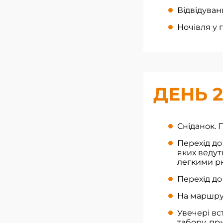
Відвідуван
Ночівля у 
ДЕНЬ 2
Сніданок. 
Перехід до
яких ведут
легкими р
Перехід до
На маршрут
Увечері в
табору, пр