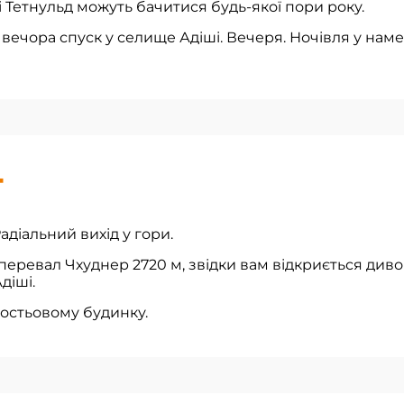
і Тетнульд можуть бачитися будь-якої пори року.
вечора спуск у селище Адіші. Вечеря. Ночівля у нам
4
адіальний вихід у гори.
перевал Чхуднер 2720 м, звідки вам відкриється див
діші.
гостьовому будинку.