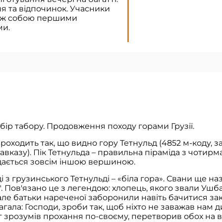
я та відпочинок. Учасники
між собою першими
и.
Збір табору. Продовження походу горами Грузії.
оходить так, що видно гору Тетнульд (4852 м-коду, за
вказу). Пік Тетнульда – правильна піраміда з чотирма
дається зовсім іншою вершиною.
і з грузинського Тетнульді – «біла гора». Свани ще н
. Пов'язано це з легендою: хлопець, якого звали Уш
 але батьки нареченої заборонили навіть бачитися зак
агала: Господи, зроби так, щоб ніхто не заважав нам 
г зрозумів прохання по-своєму, перетворив обох на в