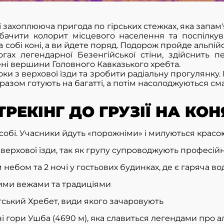
і захоплююча пригода по гірських стежках, яка запам
 побачити колорит місцевого населення та поспілкув
 собі коні, а ви йдете поряд. Подорож пройде альпі
ах легендарної Безенгійської стіни, здійснить п
ені вершини Головного Кавказького хребта.
ки з верхової їзди та зробити радіальну прогулянку.
азом готують на багатті, а потім насолоджуються см
РЕКІНГ ДО ГРУЗІЇ НА КОН
собі. Учасники йдуть «порожніми» і милуються красою
верхової їзди, так як групу супроводжують професій
 небом та 2 ночі у гостьових будинках, де є гаряча во
кими вежами та традиціями
тський Хребет, види якого зачаровують
 гори Ушба (4690 м), яка славиться легендами про ал