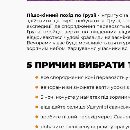
Пішо-кінний похід по Грузії
- інтригуюча 
здійснити дві мрії: побувати в Грузії,
експедиції, де спорядження перевозять на
Група пройде верхи по південних відрог
відкриваються чудові краєвиди на засніж
Вечорами у вас буде можливість взяти уро
зоряним небом. Харчування учасники всі р
5 ПРИЧИН ВИБРАТИ Т
все спорядження коні перевозять у 
вечорами ви зможете взяти уроки з 
3 ночі ночуєте у наметах під зоряним
відвідайте селище Ушгулі зі свансь
зробите піший перехід через Сване
побачите засніжену вершину красуні