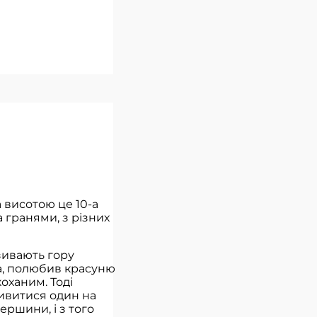
 висотою це 10-а
 гранями, з різних
азивають гору
ба, полюбив красуню
оханим. Тоді
дивитися один на
ершини, і з того