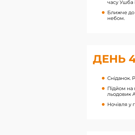
часу Ушба 
Ближче до 
небом.
ДЕНЬ 
Сніданок. Р
Підйом на 
льодовик А
Ночівля у 