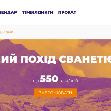
ЛЕНДАР
ТІМБІЛДИНГИ
ПРОКАТ
, 7 днів
ИЙ ПОХІД СВАНЕТІЄ
550
від
usd/осіб
ЗАБРОНЮВАТИ