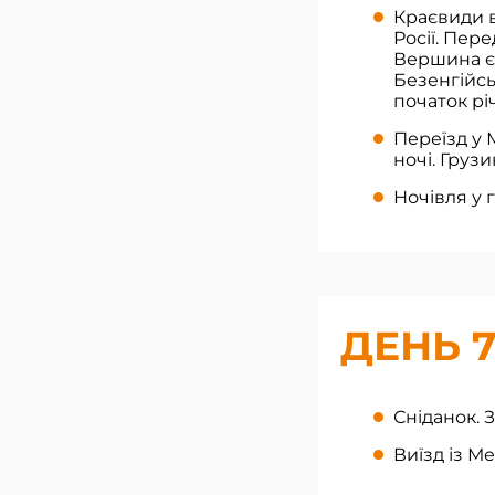
Краєвиди в
Росії. Пер
Вершина є 
Безенгійсь
початок рі
Переїзд у 
ночі. Груз
Ночівля у 
ДЕНЬ 
Сніданок. 
Виїзд із Ме