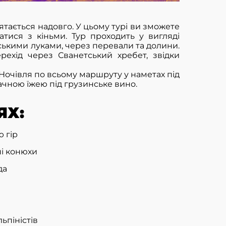
'ятається надовго. У цьому турі ви зможете
атися з кіньми. Тур проходить у вигляді
йськими луками, через перевали та долини.
ерехід через Сванетський хребет, звідки
 Ночівля по всьому маршруту у наметах під
ачною їжею під грузинське вино.
ЯХ:
 гір
ні конюхи
да
ьпіністів