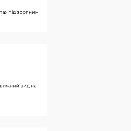
етах під зоряним
овижний вид на