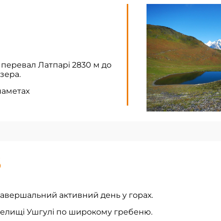
 перевал Латпарі 2830 м до
озера.
наметах
6
Завершальний активний день у горах.
селищі Ушгулі по широкому гребеню.