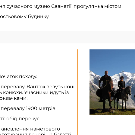
ня сучасного музею Сванетії, прогулянка містом.
гостьовому будинку.
Початок походу.
 перевалу. Вантаж везуть коні,
ь конюхи. Учасники йдуть із
юкзачками.
 перевалу 1900 метрів.
і: обід-перекус.
становлення наметового
иготування вечері на багатті.