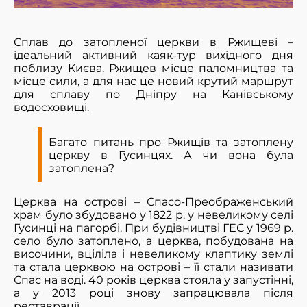
Сплав до затопленої церкви в Ржищеві –
ідеальний активний каяк-тур вихідного дня
поблизу Києва. Ржищев місце паломництва та
місце сили, а для нас це новий крутий маршрут
для сплаву по Дніпру на Канівському
водосховищі.
Багато питань про Ржищів та затоплену
церкву в Гусинцях. А чи вона була
затоплена?
Церква на острові – Спасо-Преображенський
храм було збудовано у 1822 р. у невеликому селі
Гусинці на пагорбі. При будівництві ГЕС у 1969 р.
село було затоплено, а церква, побудована на
височини, вціліла і невеликому клаптику землі
та стала церквою на острові – її стали називати
Спас на воді. 40 років церква стояла у запустінні,
а у 2013 році знову запрацювала після
реставрації.