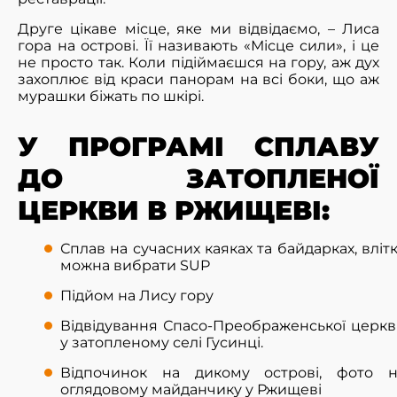
Друге цікаве місце, яке ми відвідаємо, – Лиса
гора на острові. Її називають «Місце сили», і це
не просто так. Коли підіймаєшся на гору, аж дух
захоплює від краси панорам на всі боки, що аж
мурашки біжать по шкірі.
У ПРОГРАМІ СПЛАВУ
ДО ЗАТОПЛЕНОЇ
ЦЕРКВИ В РЖИЩЕВІ:
Сплав на сучасних каяках та байдарках, вліт
можна вибрати SUP
Підйом на Лису гору
Відвідування Спасо-Преображенської церк
у затопленому селі Гусинці.
Відпочинок на дикому острові, фото н
оглядовому майданчику у Ржищеві