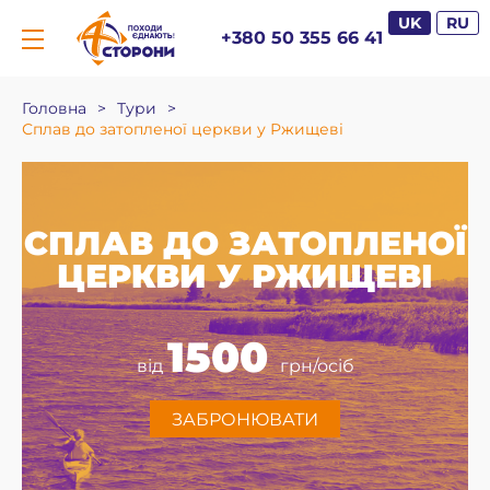
UK
RU
+380 50 355 66 41
Головна
>
Тури
>
Сплав до затопленої церкви у Ржищеві
СПЛАВ ДО ЗАТОПЛЕНОЇ
ЦЕРКВИ У РЖИЩЕВІ
1500
від
грн/осіб
ЗАБРОНЮВАТИ