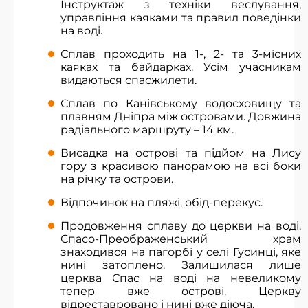
Інструктаж з техніки веслування,
управління каяками та правил поведінки
на воді.
Сплав проходить на 1-, 2- та 3-місних
каяках та байдарках. Усім учасникам
видаються спасжилети.
Сплав по Канівському водосховищу та
плавням Дніпра між островами. Довжина
радіального маршруту – 14 км.
Висадка на острові та підйом на Лису
гору з красивою панорамою на всі боки
на річку та острови.
Відпочинок на пляжі, обід-перекус.
Продовження сплаву до церкви на воді.
Спасо-Преображенський храм
знаходився на пагорбі у селі Гусинці, яке
нині затоплено. Залишилася лише
церква Спас на воді на невеликому
тепер вже острові. Церкву
відреставровано і нині вже діюча.