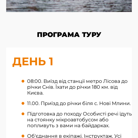
ПРОГРАМА ТУРУ
ДЕНЬ 1
08:00. Виїзд від станції метро Лісова до
річки Снів. Їхати до річки 180 км. від
Києва.
11.00. Приїзд до річки біля с. Нові Млини.
Підготовка до походу Особисті речі їдуть
на стоянку мікроавтобусом або
попливуть з вами на байдарках.
Об'єднання в екіпажі. Інструктаж. Усі