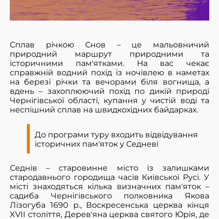
Сплав річкою Снов – це мальовничий
природний маршрут природними та
історичними пам'ятками. На вас чекає
справжній водний похід із ночівлею в наметах
на березі річки та вечорами біля вогнища, а
вдень – захоплюючий похід по дикій природі
Чернігівської області, купання у чистій воді та
неспішний сплав на швидкохідних байдарках.
До програми туру входить відвідування
історичних пам'яток у Седневі
Седнів – старовинне місто із залишками
стародавнього городища часів Київської Русі. У
місті знаходяться кілька визначних пам'яток –
садиба Чернігівського полковника Якова
Лізогуба 1690 р., Воскресенська церква кінця
XVII століття, Дерев'яна церква святого Юрія, де