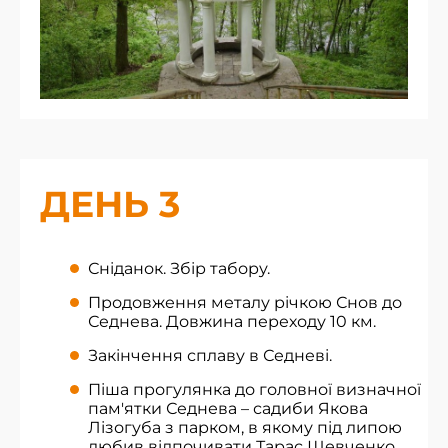
ДЕНЬ 3
Сніданок. Збір табору.
Продовження металу річкою Снов до
Седнева. Довжина переходу 10 км.
Закінчення сплаву в Седневі.
Піша прогулянка до головної визначної
пам'ятки Седнева – садиби Якова
Лізогуба з парком, в якому під липою
любив відпочивати Тарас Шевченко,