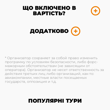
ЩО ВКЛЮЧЕНО В
ВАРТІСТЬ?
ДОДАТКОВО
* Организатор сохраняет за собой право изменить
программу по условиям безопасности, либо форс-
мажорным обстоятельствам (не зависящим от
оператора). Организатор не несет ответственность за
действия третьих лиц либо организаций, как-то:
авиакомпании, местные власти посещаемых
государств, оппозиция и т.д.
ПОПУЛЯРНІ ТУРИ