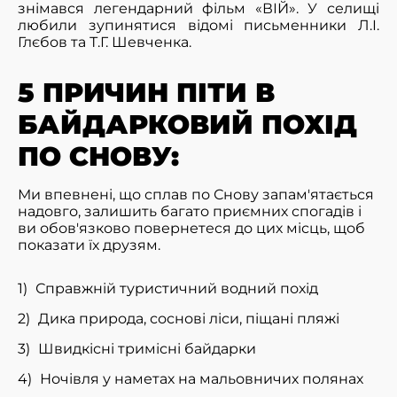
знімався легендарний фільм «ВІЙ». У селищі
любили зупинятися відомі письменники Л.І.
Глєбов та Т.Г. Шевченка.
5 ПРИЧИН ПІТИ В
БАЙДАРКОВИЙ ПОХІД
ПО СНОВУ:
Ми впевнені, що сплав по Снову запам'ятається
надовго, залишить багато приємних спогадів і
ви обов'язково повернетеся до цих місць, щоб
показати їх друзям.
Справжній туристичний водний похід
Дика природа, соснові ліси, піщані пляжі
Швидкісні тримісні байдарки
Ночівля у наметах на мальовничих полянах