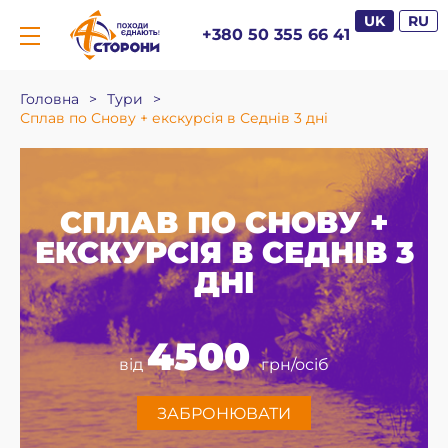
UK
RU
+380 50 355 66 41
Головна
>
Тури
>
Сплав по Снову + екскурсія в Седнів 3 дні
СПЛАВ ПО СНОВУ +
ЕКСКУРСІЯ В СЕДНІВ 3
ДНІ
4500
від
грн/осіб
ЗАБРОНЮВАТИ