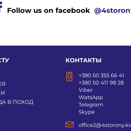
Follow us on facebook
@4storon
СТУ
КОНТАКТЫ
+380 50 355 66 41
+380 50 411 98 28
ЕЯ
Viber
КИ
WatsApp
А В ПОХОД
Telegram
И
Skype
office2@4storony.ki