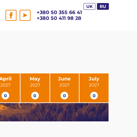
UK
RU
+380 50 355 66 41
+380 50 411 98 28
April
May
June
July
2027
2027
2027
2027
0
0
0
0