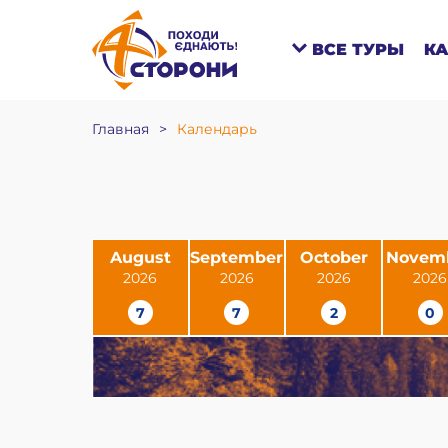
ВСЕ ТУРЫ
К
Главная
>
Календарь
August
September
October
Novem
2026
2026
2026
2026
7
7
2
0