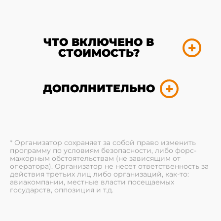
ЧТО ВКЛЮЧЕНО В
СТОИМОСТЬ?
ДОПОЛНИТЕЛЬНО
* Организатор сохраняет за собой право изменить
программу по условиям безопасности, либо форс-
мажорным обстоятельствам (не зависящим от
оператора). Организатор не несет ответственность за
действия третьих лиц либо организаций, как-то:
авиакомпании, местные власти посещаемых
государств, оппозиция и т.д.