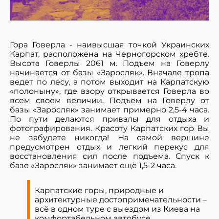
Гора Говерла - наивысшая точкой Украинских
Карпат, расположена на Черногорском хребте.
Высота Говерлы 2061 м. Подъем на Говерлу
начинается от базы «Заросляк». Вначале тропа
ведет по лесу, а потом выходит на Карпатскую
«полоныну», где взору открывается Говерла во
всем своем величии. Подъем на Говерлу от
базы «Заросляк» занимает примерно 2,5-4 часа.
По пути делаются привалы для отдыха и
фотографирования. Красоту Карпатских гор Вы
не забудете никогда! На самой вершине
предусмотрен отдых и легкий перекус для
восстановления сил после подъема. Спуск к
базе «Заросляк» занимает ещё 1,5-2 часа.
Карпатские горы, природные и
архитектурные достопримечательности –
всё в одном туре с выездом из Киева на
комфортабельном автобусе.