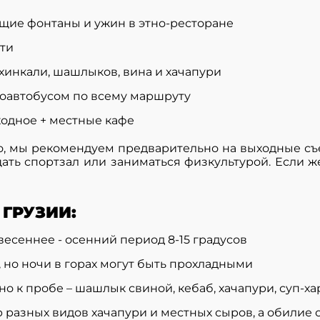
щие фонтаны и ужин в этно-ресторане
ети
хинкали, шашлыков, вина и хачапури
оавтобусом по всему маршруту
ходное + местные кафе
но, мы рекомендуем предварительно на выходные съ
щать спортзал или заниматься физкультурой. Если ж
ГРУЗИИ:
весеннее - осенний период 8-15 градусов
, но ночи в горах могут быть прохладными
ьно к пробе – шашлык свиной, кебаб, хачапури, суп-
разных видов хачапури и местных сыров, а обилие 