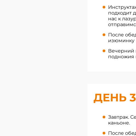
Инструктаж
подходит д
нас к лаз
отправимся
После обе
изюминку 
Вечерний 
подножия 
ДЕНЬ 3
Завтрак. 
каньоне.
После обе