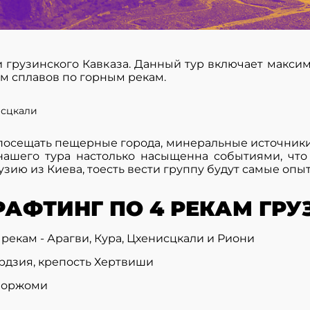
 грузинского Кавказа. Данный тур включает максим
ом сплавов по горным рекам.
исцкали
посещать пещерные города, минеральные источники 
нашего тура настолько насыщенна событиями, что
узию из Киева, тоесть вести группу будут самые оп
АФТИНГ ПО 4 РЕКАМ ГРУ
екам - Арагви, Кура, Цхенисцкали и Риони
рдзия, крепость Хертвиши
Боржоми