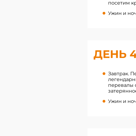
посетим к
Ужин и ноч
ДЕНЬ 
Завтрак. П
легендарны
перевалы 
затерянное
Ужин и ноч