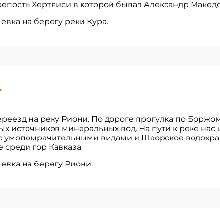
репость Хертвиси в которой бывал Александр Макед
евка на берегу реки Кура.
4
ереезд на реку Риони. По дороге прогулка по Борж
х источников минеральных вод. На пути к реке нас
с умопомрачительными видами и Шаорское водохр
 среди гор Кавказа.
евка на берегу Риони.