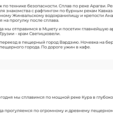
 по технике безопасности. Сплав по реке Арагви. Р
ля знакомства с рафтингом по бурным рекам Кавказ
урному Жинвальскому водохранилищу и крепости Ана
 на прогулку после сплава.
да мы отправимся в Мцхету и посетим главнейшую 
Грузии - храм Светицховели.
переезд в пещерный город Вардзию. Ночевка на бер
пещерного города. По дороге ужин в кафе.
Сегодня мы сплавимся по мощной реке Кура в глубок
да прогуляемся по огромному и древнему пещерном