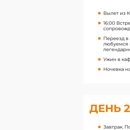
Вылет из К
16:00 Встр
сопровожда
Переезд в
любуемся 
легендарн
Ужин в каф
Ночевка на
ДЕНЬ 2
Завтрак. П