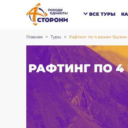
ВСЕ ТУРЫ
К
Главная
>
Туры
>
Рафтинг по 4 рекам Грузии 
РАФТИНГ ПО 4