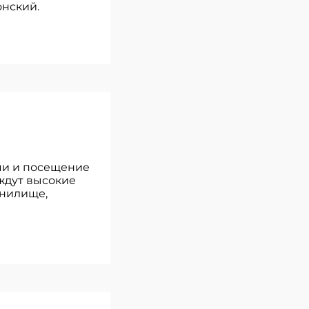
онский.
оми и посещение
 ждут высокие
анилище,