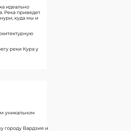
ека идеально
а. Река приведет
нури, куда мы и
архитектурную
егу реки Кура у
ом уникальном
у городу Вардзия и